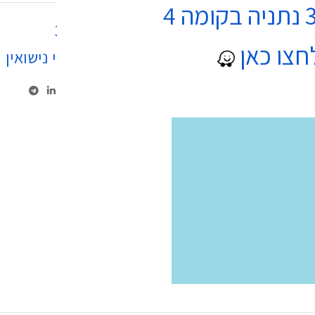
מק"ט:
352141
חצו כאן
קטגוריה:
מוצרי נישואין
שתף: