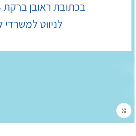
בכתובת ראובן ברקת 3 נתניה בקומה 4
לניווט למשרדי ל
לחץ להגדלה