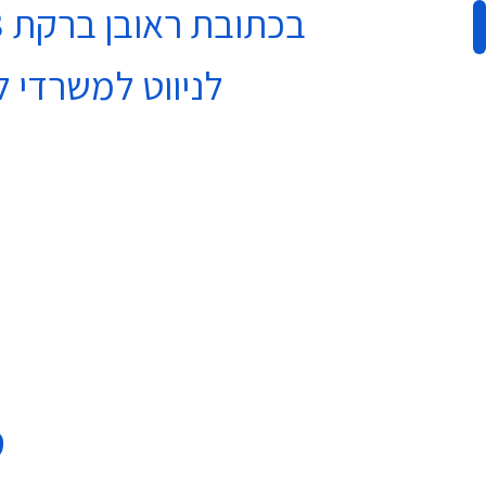
בכתובת ראובן ברקת 3 נתניה בקומה 4
עגלת קניות
לניווט למשרדי ל
ס