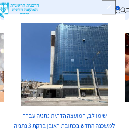
0
בתי כנסת
שימו לב, המועצה הדתית נתניה עברה
נווט לכאן:
למשכנה החדש בכתובת ראובן ברקת 3 נתניה