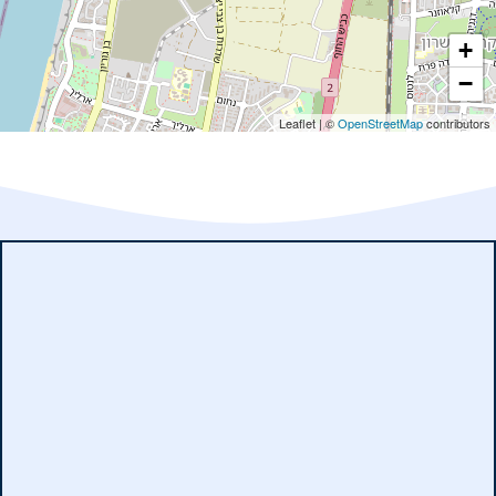
+
−
Leaflet
|
©
OpenStreetMap
contributors