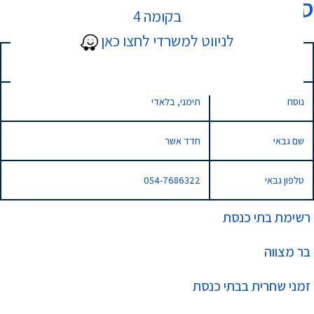
סגולה
בקומה 4
לניווט למשרדי לחצו כאן
כתובת
אבן גבירול 9/11, נתניה
נוסח
תימני, בלאדי
שם גבאי
חדד אשר
טלפון גבאי
054-7686322
רשימת בתי כנסת
בר מצווה
זמני שחרית בבתי כנסת