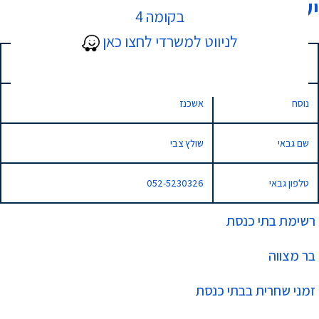
ישורון-1
בקומה 4
לניווט למשרדי לחצו כאן
כתובת
שמואל הנציב 32, נתניה
נוסח
אשכנז
שם גבאי
שולץ צבי
טלפון גבאי
052-5230326
רשימת בתי כנסת
בר מצווה
זמני שחרית בבתי כנסת