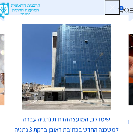
0
בתי כנסת
שימו לב, המועצה הדתית נתניה עברה
נווט לכאן:
למשכנה החדש בכתובת ראובן ברקת 3 נתניה