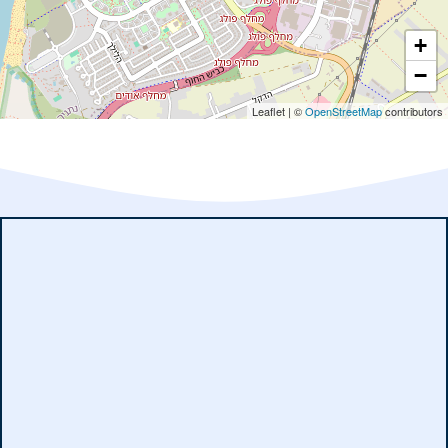
+
−
Leaflet
|
©
OpenStreetMap
contributors