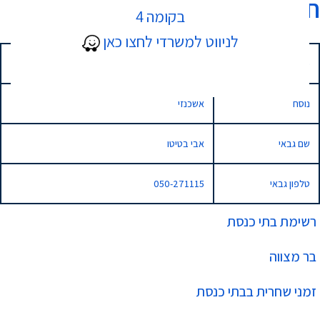
חובבי ציון
בקומה 4
לניווט למשרדי לחצו כאן
כתובת
ש"י עגנון 10, נתניה
נוסח
אשכנזי
שם גבאי
אבי בטיטו
טלפון גבאי
050-271115
רשימת בתי כנסת
בר מצווה
זמני שחרית בבתי כנסת