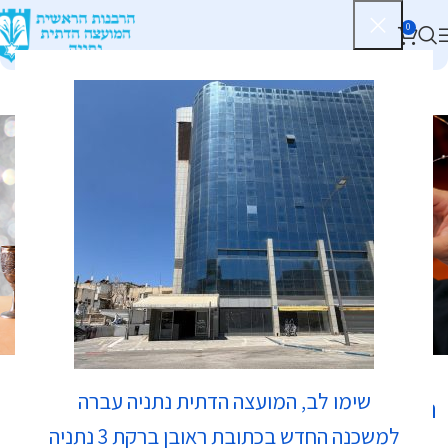
0
בתי כנסת
שימו לב, המועצה הדתית נתניה עברה
נווט לכאן:
למשכנה החדש בכתובת ראובן ברקת 3 נתניה