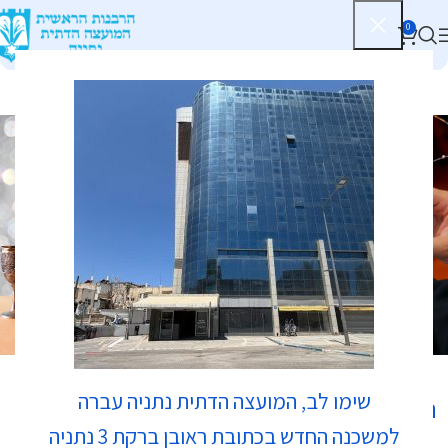
0
בתי כנסת
שימו לב, המועצה הדתית נתניה עברה
נווט לכאן:
למשכנה החדש בכתובת ראובן ברקת 3 נתניה