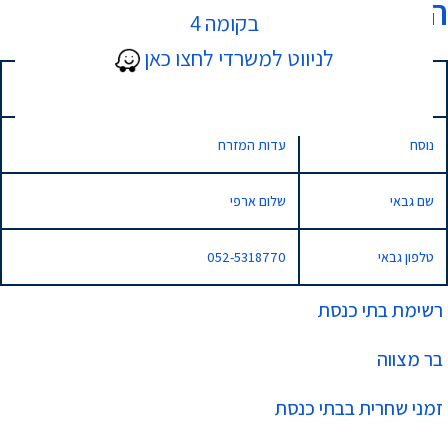
הרב שלום גדז'
בקומה 4
לניווט למשרדי לחצו כאן
כתובת
קריניצי 6, נתניה
נוסח
עדות המזרח
שם גבאי
שלום ארפי
טלפון גבאי
052-5318770
רשימת בתי כנסת
בר מצווה
זמני שחרית בבתי כנסת