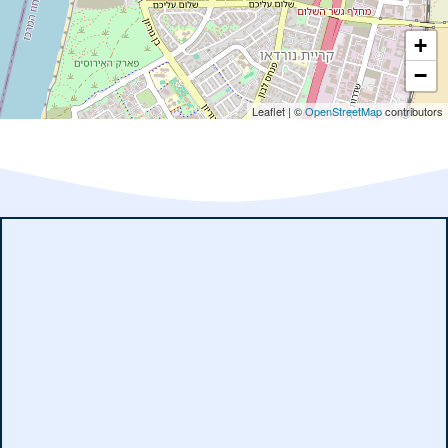
+
−
Leaflet
|
©
OpenStreetMap
contributors