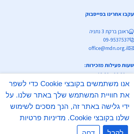
עקבו אחרינו בפייסבוק
ראובן ברקת 3 נתניה
09-9537537
office@mdn.org.il
שעות פעילות מזכירות:
א-ה 08:30 - 12:30
אנו משתמשים בקובצי Cookie כדי לשפר
מחלקת נישואין
את חוויית המשתמש שלך באתר שלנו. על
א, ד 16:00- 18:00
ידי גלישה באתר זה, הנך מסכים לשימוש
שלנו בקובצי Cookie.
מדיניות פרטיות
ימי שישי וערבי חג : בתיאום מראש בטלפון
09-9537537
לקבל
דחה