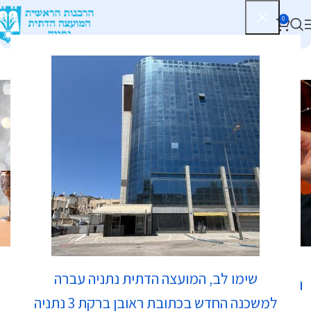
0
בתי כנסת
שימו לב, המועצה הדתית נתניה עברה
נווט לכאן:
למשכנה החדש בכתובת ראובן ברקת 3 נתניה