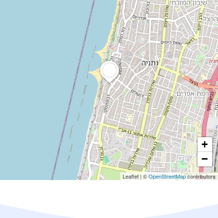
+
−
Leaflet
|
©
OpenStreetMap
contributors