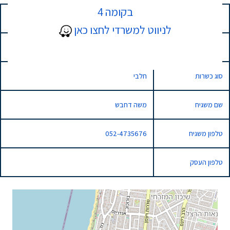
בקומה 4
כתובת
17 Shtampfer, Netanya, Israel
לניווט למשרדי לחצו כאן
סוג השגחה
רגילה
סוג כשרות
חלבי
שם משגיח
משה דחבש
טלפון משגיח
052-4735676
טלפון העסק