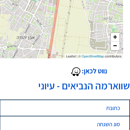
+
−
Leaflet
|
©
OpenStreetMap
contributors
נווט לכאן:
שווארמה הנביאים - עיוני
כתובת
סוג השגחה