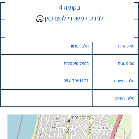
בקומה 4
כתובת
1 אחד העם, נתניה, Israel
לניווט למשרדי לחצו כאן
סוג השגחה
רגילה
סוג כשרות
חלבי, פרווה
שם משגיח
רפאל טימסטית
טלפון משגיח
054-7091177
טלפון העסק