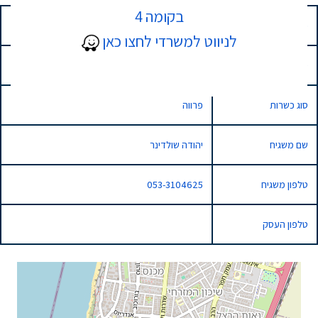
בקומה 4
כתובת
12 שדרות חיים וייצמן, נתניה, Israel
לניווט למשרדי לחצו כאן
סוג השגחה
בד"ץ בהידור הכשרות
סוג כשרות
פרווה
שם משגיח
יהודה שולדינר
טלפון משגיח
053-3104625
טלפון העסק