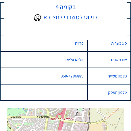
בקומה 4
כתובת
שדרות גיבורי ישראל, נתניה, Israel
לניווט למשרדי לחצו כאן
סוג השגחה
רגילה
סוג כשרות
פרווה
שם משגיח
אליהו אליאב
טלפון משגיח
058-7786889
טלפון העסק