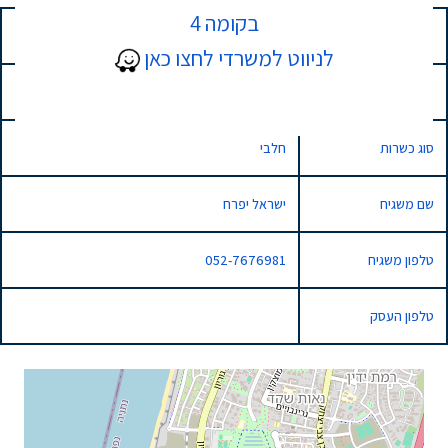
בקומה 4
כתובת
55 אירוס הארגמן, נתניה, Israel
לניווט למשרדי לחצו כאן
סוג השגחה
בד"ץ בהידור הכשרות
סוג כשרות
חלבי
שם משגיח
ישראל יפרח
טלפון משגיח
052-7676981
טלפון העסק