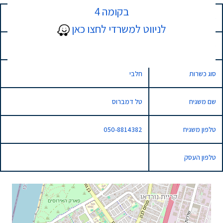
בקומה 4
כתובת
6 אמנון ותמר, נתניה, Israel
לניווט למשרדי לחצו כאן
סוג השגחה
מהדרין
סוג כשרות
חלבי
שם משגיח
טל דמברוס
טלפון משגיח
050-8814382
טלפון העסק