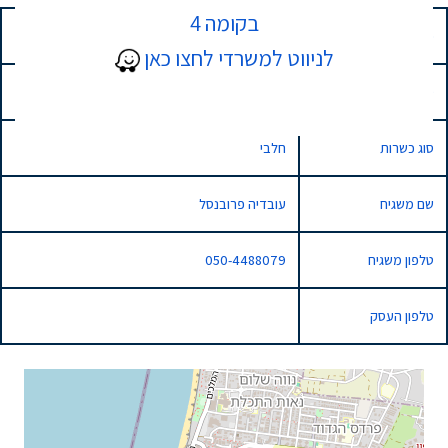
בקומה 4
כתובת
9 בורוכוב, נתניה, Israel
לניווט למשרדי לחצו כאן
סוג השגחה
מהדרין
סוג כשרות
חלבי
שם משגיח
עובדיה פרובנסל
טלפון משגיח
050-4488079
טלפון העסק