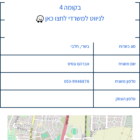
בקומה 4
כתובת
1 הגביש, נתניה, Israel
לניווט למשרדי לחצו כאן
סוג השגחה
רגילה
סוג כשרות
בשרי, חלבי
שם משגיח
אברהם עסיס
טלפון משגיח
053-9946876
טלפון העסק