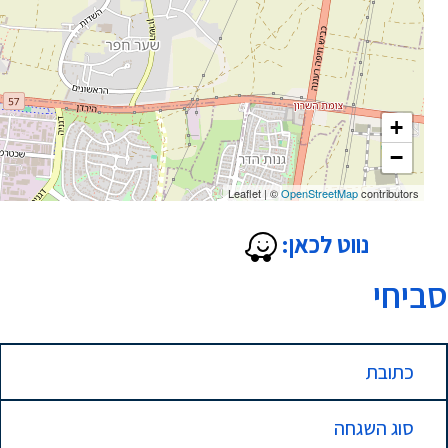
+
−
Leaflet
|
©
OpenStreetMap
contributors
נווט לכאן:
סביחי
כתובת
סוג השגחה