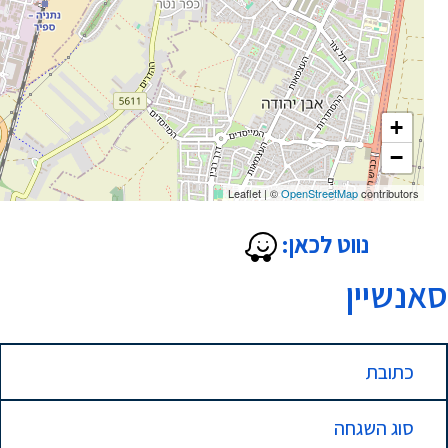
+
−
Leaflet
|
©
OpenStreetMap
contributors
נווט לכאן:
סאנשיין
כתובת
סוג השגחה