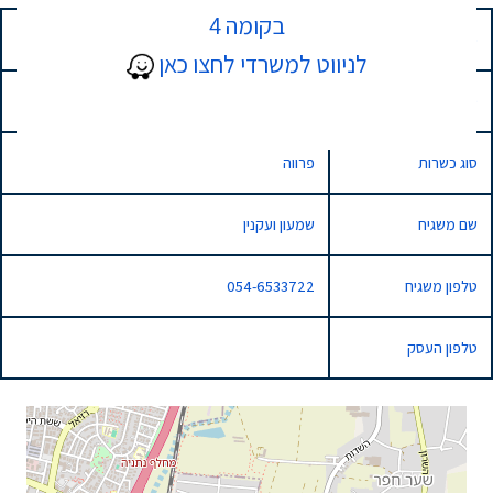
בקומה 4
כתובת
18 הקדר, נתניה, Israel
לניווט למשרדי לחצו כאן
סוג השגחה
מהדרין
סוג כשרות
פרווה
שם משגיח
שמעון ועקנין
טלפון משגיח
054-6533722
טלפון העסק