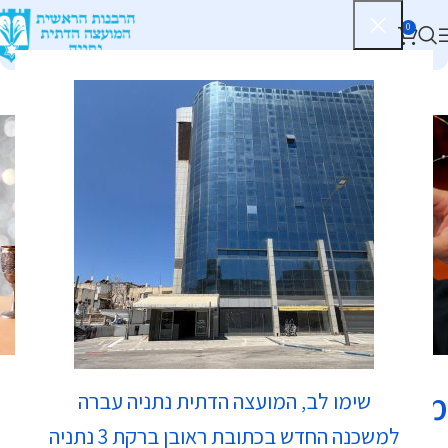
0
כשרות
מסעדת צ'צ'ו
שימו לב, המועצה הדתית נתניה עברה
למשכנה החדש בכתובת ראובן ברקת 3 נתניה