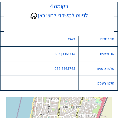
בקומה 4
כתובת
10 שוהם, נתניה, Israel
לניווט למשרדי לחצו כאן
סוג השגחה
רגילה
סוג כשרות
בשרי
שם משגיח
אברהם בן אהרן
טלפון משגיח
052-5865765
טלפון העסק