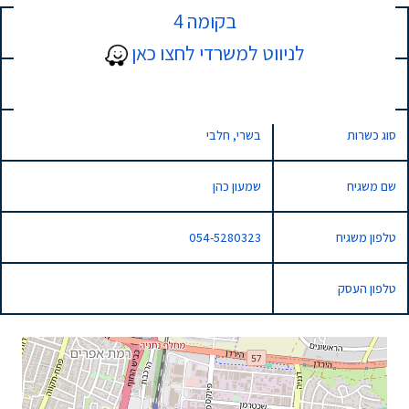
בקומה 4
כתובת
47 דוד פנקס, נתניה, Israel
לניווט למשרדי לחצו כאן
סוג השגחה
רגילה
סוג כשרות
בשרי, חלבי
שם משגיח
שמעון כהן
טלפון משגיח
054-5280323
טלפון העסק