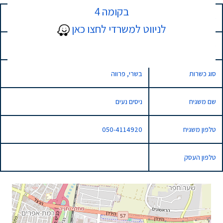
בקומה 4
כתובת
28 השיש, נתניה, Israel
לניווט למשרדי לחצו כאן
סוג השגחה
רגילה
סוג כשרות
בשרי, פרווה
שם משגיח
ניסים נעים
טלפון משגיח
050-4114920
טלפון העסק