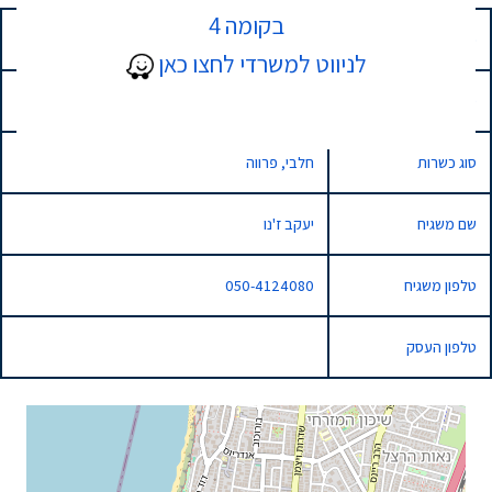
בקומה 4
כתובת
12 סמילנסקי, נתניה, Israel
לניווט למשרדי לחצו כאן
סוג השגחה
רגילה
סוג כשרות
חלבי, פרווה
שם משגיח
יעקב ז'נו
טלפון משגיח
050-4124080
טלפון העסק