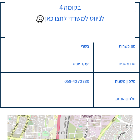
בקומה 4
כתובת
26 שדרות טום לנטוס, נתניה, Israel
לניווט למשרדי לחצו כאן
סוג השגחה
רגילה
סוג כשרות
בשרי
שם משגיח
יעקב יעיש
טלפון משגיח
058-4272830
טלפון העסק