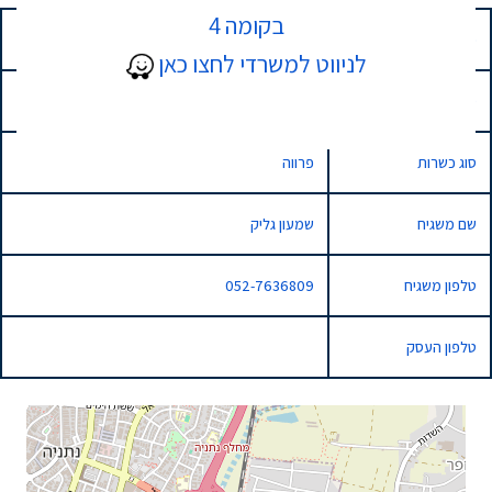
בקומה 4
כתובת
4 האורזים, נתניה, Israel
לניווט למשרדי לחצו כאן
סוג השגחה
רגילה
סוג כשרות
פרווה
שם משגיח
שמעון גליק
טלפון משגיח
052-7636809
טלפון העסק