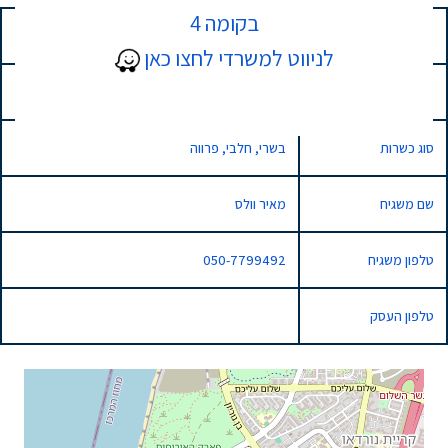
בקומה 4
כתובת
10 שושנה דמארי, נתניה, Israel
לניווט למשרדי לחצו כאן
סוג השגחה
רגילה
סוג כשרות
בשרי, חלבי, פרווה
שם משגיח
מאיר וולס
טלפון משגיח
050-7799492
טלפון העסק