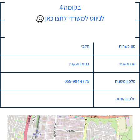
בקומה 4
כתובת
15 יוסף בוסל, נתניה, Israel
לניווט למשרדי לחצו כאן
סוג השגחה
מהדרין
סוג כשרות
חלבי
שם משגיח
בנימין ועקנין
טלפון משגיח
055-9844775
טלפון העסק