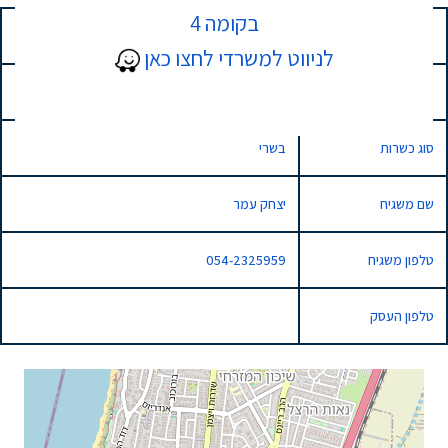
בקומה 4
כתובת
1 משה הס, נתניה, Israel
לניווט למשרדי לחצו כאן
סוג השגחה
רגילה
סוג כשרות
בשרי
שם משגיח
יצחק עמר
טלפון משגיח
054-2325959
טלפון העסק