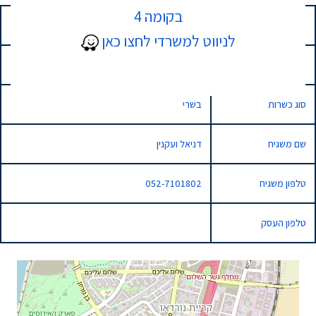
בקומה 4
כתובת
37 שדרות גולדה מאיר, נתניה, Israel
לניווט למשרדי לחצו כאן
סוג השגחה
מהדרין
סוג כשרות
בשרי
שם משגיח
דניאל ועקנין
טלפון משגיח
052-7101802
טלפון העסק