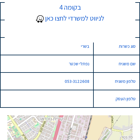
בקומה 4
כתובת
1 שדרות גיבורי ישראל, נתניה, Israel
לניווט למשרדי לחצו כאן
סוג השגחה
בד"ץ בהידור הכשרות
סוג כשרות
בשרי
שם משגיח
נפתלי שכטר
טלפון משגיח
053-3122608
טלפון העסק