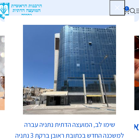
0
כשרות
איקאה - מזנון בשרי
שימו לב, המועצה הדתית נתניה עברה
למשכנה החדש בכתובת ראובן ברקת 3 נתניה