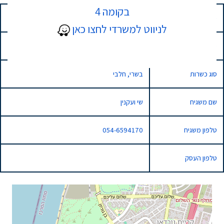
בקומה 4
כתובת
8 בני ברמן, נתניה, Israel
לניווט למשרדי לחצו כאן
סוג השגחה
רגילה
סוג כשרות
בשרי, חלבי
שם משגיח
שי ועקנין
טלפון משגיח
054-6594170
טלפון העסק