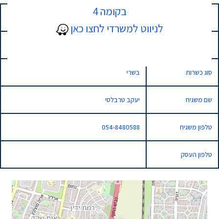
בקומה 4
כתובת
3 המחקר, נתניה, Israel
לניווט למשרדי לחצו כאן
סוג השגחה
רגילה
סוג כשרות
בשרי
שם משגיח
יעקב טרבלסי
טלפון משגיח
054-8480588
טלפון העסק