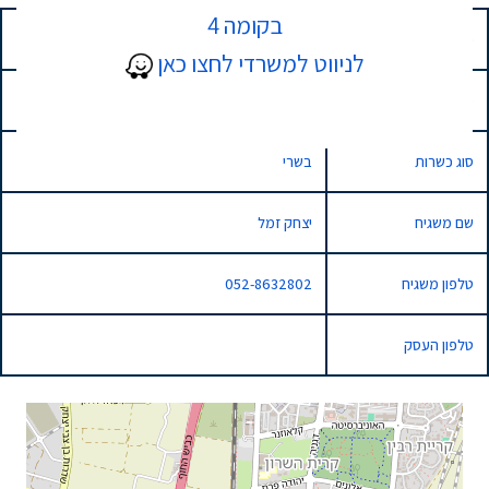
בקומה 4
כתובת
60 שדרות טום לנטוס, נתניה, Israel
לניווט למשרדי לחצו כאן
סוג השגחה
רגילה
סוג כשרות
בשרי
שם משגיח
יצחק זמל
טלפון משגיח
052-8632802
טלפון העסק