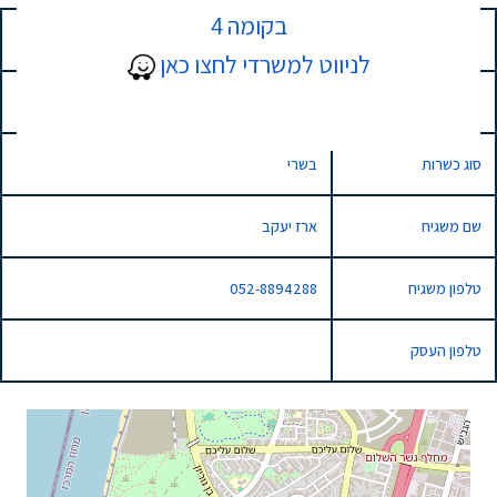
בקומה 4
כתובת
2 בני ברמן, נתניה, Israel
לניווט למשרדי לחצו כאן
סוג השגחה
רגילה
סוג כשרות
בשרי
שם משגיח
ארז יעקב
טלפון משגיח
052-8894288
טלפון העסק