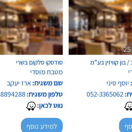
רגילה
בשרי
/ בון קוויזין בע"מ
סודסקו סלקום בשרי
י
מטבח מוסדי
יוסף סיני
שם משגיח:
ארז יעקב
ח:
052-3365062
טלפון משגיח:
-8894288
נווט לכאן:
סף
למידע נוסף