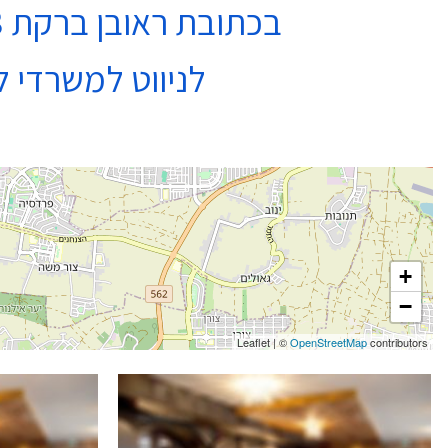
בכתובת ראובן ברקת 3 נתניה בקומה 4
לניווט למשרדי ל
+
−
Leaflet
|
©
OpenStreetMap
contributors