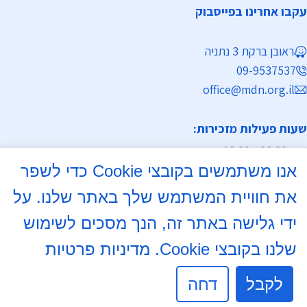
עקבו אחרינו בפייסבוק
ראובן ברקת 3 נתניה
09-9537537
office@mdn.org.il
שעות פעילות מזכירות:
א-ה 08:30 - 12:30
אנו משתמשים בקובצי Cookie כדי לשפר
מחלקת נישואין
את חוויית המשתמש שלך באתר שלנו. על
א, ד 16:00- 18:00
ידי גלישה באתר זה, הנך מסכים לשימוש
שלנו בקובצי Cookie.
מדיניות פרטיות
ימי שישי וערבי חג : בתיאום מראש בטלפון
09-9537537
לקבל
דחה