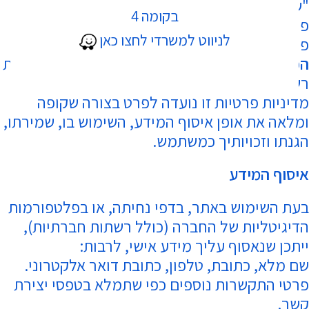
"שלנו"). אנו מייחסים חשיבות רבה לשמירה על
בקומה 4
פרטיות משתמשי האתר, לקוחותינו ולקוחות
לניווט למשרדי לחצו כאן
פוטנציאליים, ופועלים בהתאם להוראות
חוק הגנת
הפרטיות, התשמ"א–1981
,
תיקון 13 לחוק
, והנחיות
רשות הגנת הפרטיות.
מדיניות פרטיות זו נועדה לפרט בצורה שקופה
ומלאה את אופן איסוף המידע, השימוש בו, שמירתו,
הגנתו וזכויותיך כמשתמש.
איסוף המידע
בעת השימוש באתר, בדפי נחיתה, או בפלטפורמות
הדיגיטליות של החברה (כולל רשתות חברתיות),
ייתכן שנאסוף עליך מידע אישי, לרבות:
שם מלא, כתובת, טלפון, כתובת דואר אלקטרוני.
פרטי התקשרות נוספים כפי שתמלא בטפסי יצירת
קשר.