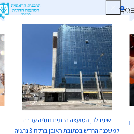
0
בתי כנסת
שימו לב, המועצה הדתית נתניה עברה
נווט לכאן:
למשכנה החדש בכתובת ראובן ברקת 3 נתניה