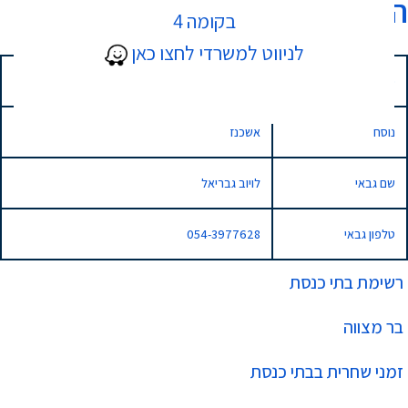
היכל מנחם
בקומה 4
לניווט למשרדי לחצו כאן
כתובת
אחד העם 9, נתניה
נוסח
אשכנז
שם גבאי
לויוב גבריאל
טלפון גבאי
054-3977628
רשימת בתי כנסת
בר מצווה
זמני שחרית בבתי כנסת