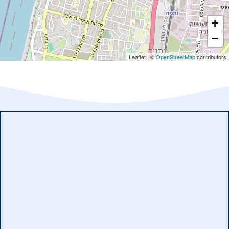
+
−
Leaflet
|
©
OpenStreetMap
contributors